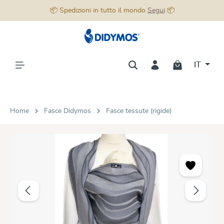
📦 Spedizioni in tutto il mondo
Segui
📦
nuto principale
IT
Home
Fasce Didymos
Fasce tessute (rigide)
Salta la galleria di immagini