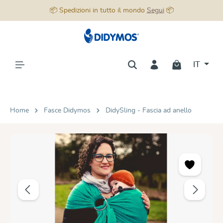
📦 Spedizioni in tutto il mondo
Segui
📦
nuto principale
IT
Home
Fasce Didymos
DidySling - Fascia ad anello
Salta la galleria di immagini