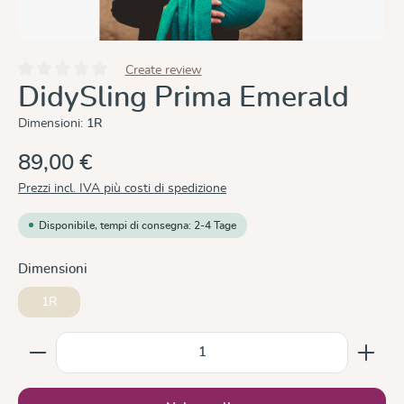
Create review
Valutazione media di 0 su 5 stelle
DidySling Prima Emerald
Dimensioni:
1R
89,00 €
Prezzi incl. IVA più costi di spedizione
Disponibile, tempi di consegna: 2-4 Tage
Seleziona
Dimensioni
1R
Quantità del prodotto: inserisci la quantità desiderata