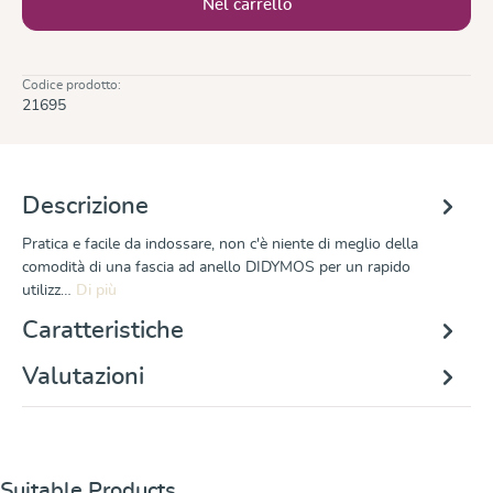
Nel carrello
Codice prodotto:
21695
Descrizione
Pratica e facile da indossare, non c'è niente di meglio della
comodità di una fascia ad anello DIDYMOS per un rapido
utilizz…
Di più
Caratteristiche
Valutazioni
Salta la galleria dei prodotti
Suitable Products