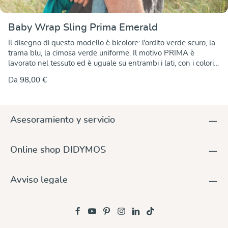
Baby Wrap Sling Prima Emerald
Il disegno di questo modello è bicolore: l'ordito verde scuro, la
trama blu, la cimosa verde uniforme. Il motivo PRIMA è
lavorato nel tessuto ed è uguale su entrambi i lati, con i colori
invertiti. Questo soffice tessuto jacquard è molto resistente agli
Da
98,00 €
strappi, è elastico in diagonale e offre un sostegno e un
comfort ottimali quando viene legato intorno a voi e al vostro
bambino.
Asesoramiento y servicio
Online shop DIDYMOS
Avviso legale