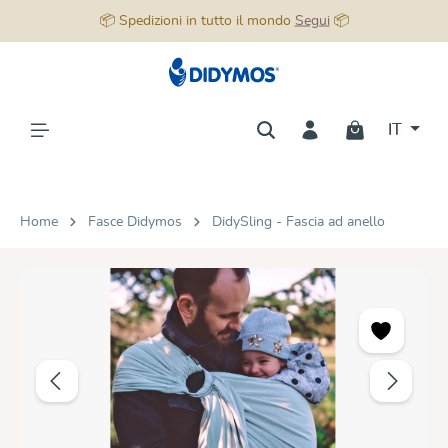
📦 Spedizioni in tutto il mondo
Segui
📦
nuto principale
IT
Home
Fasce Didymos
DidySling - Fascia ad anello
Salta la galleria di immagini