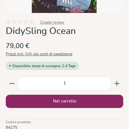
Create review
Valutazione media di 0 su 5 stelle
DidySling Ocean
79,00 €
Prezzi incl. IVA più costi di spedizione
Disponibile, tempi di consegna: 2-4 Tage
Quantità del prodotto: inserisci la quantità desiderata
Nel carrello
Codice prodotto:
84275