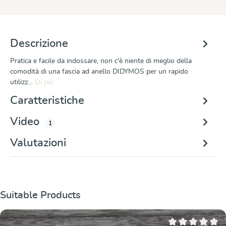
Descrizione
Pratica e facile da indossare, non c'è niente di meglio della
comodità di una fascia ad anello DIDYMOS per un rapido
utilizz…
Di più
Caratteristiche
Video
1
Valutazioni
Salta la galleria dei prodotti
Suitable Products