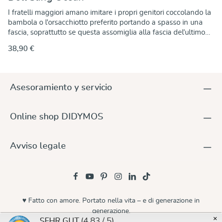
I fratelli maggiori amano imitare i propri genitori coccolando la
bambola o l'orsacchiotto preferito portando a spasso in una
fascia, soprattutto se questa assomiglia alla fascia del'ultimo
arrivato. Con la nostra fascia per bambini Ocean abbiamo
38,90 €
realizzato anche una fascia per bambole abbinata. In questo
modo, la bambola preferita potrà essere sempre insieme
quando grandi e piccoli andranno a passeggio e non sarà più
dimenticherà da nessuna parte. La fascia per bambole è lunga
Asesoramiento y servicio
circa 300 cm e larga la metà della fascia per bambini. La
misura giusta per essere indossata anche come sciarpa dagli
adulti: il motivo decorativo e il tessuto di cotone leggero la
Online shop DIDYMOS
rendono molto piacevole da indossare.
Avviso legale
♥ Fatto con amore. Portato nella vita – e di generazione in
generazione.
×
(4.83 / 5)
SEHR GUT