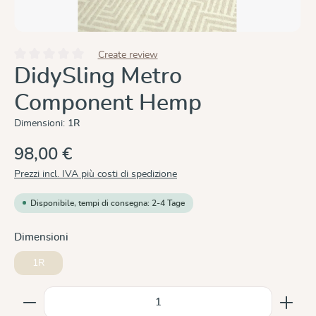
Create review
Valutazione media di 0 su 5 stelle
DidySling Metro
Component Hemp
Dimensioni:
1R
98,00 €
Prezzi incl. IVA più costi di spedizione
Disponibile, tempi di consegna: 2-4 Tage
Seleziona
Dimensioni
1R
Quantità del prodotto: inserisci la quantità desiderata