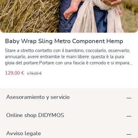
Baby Wrap Sling Metro Component Hemp
Stare a stretto contatto con il bambino, coccolarlo, osservarlo,
annusarlo, avere entrambe le mani libere: questa è la pura
gioia del portare.Portare con una fascia è comodo e si impara
in fretta. Le fasce tessute sono di una versatilità ineguagliabile
129,00 €
179,00 €
e consentono un portare individuale e creativo. La fascia Metro
Component Hemp tutti i componenti che la rendono
piacevole, anche quando le temperature sono in aumentano.I
filati sono della migliore qualità biologica e la combinazione di
Asesoramiento y servicio
cotone bianco con un po' di canapa beige fa risaltare il
disegno del modello in modo puro e raffinato. La trama
jacquard lo rende uguale su entrambi i lati. La fascia, leggera e
Online shop DIDYMOS
ariosa, è ideale da indossare anche con le temperature estive.
Grazie all'ottima elasticità diagonale, può essere legata
meravigliosamente e si adatta perfettamente a tutti i modi del
Avviso legale
portare e a tutte le forme del corpo. Una fascia molto