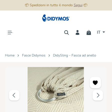
📦 Spedizioni in tutto il mondo
Segui
📦
nuto principale
IT
Home
Fasce Didymos
DidySling - Fascia ad anello
Salta la galleria di immagini