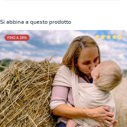
Salta la galleria dei prodotti
Si abbina a questo prodotto
FINO A 28
%
Valutazione media 