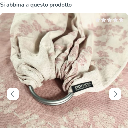
Salta la galleria dei prodotti
Si abbina a questo prodotto
Valutazione media 