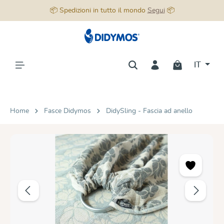
📦 Spedizioni in tutto il mondo
Segui
📦
nuto principale
IT
Home
Fasce Didymos
DidySling - Fascia ad anello
Salta la galleria di immagini