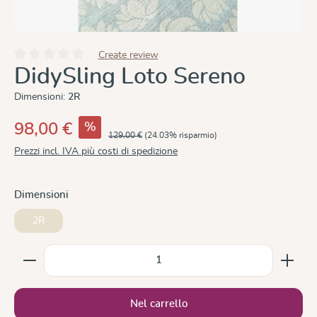
Create review
Valutazione media di 0 su 5 stelle
DidySling Loto Sereno
Dimensioni:
2R
%
98,00 €
129,00 €
(24.03% risparmio)
Prezzi incl. IVA più costi di spedizione
Seleziona
Dimensioni
2R
Quantità del prodotto: inserisci la quantità desiderata
Nel carrello