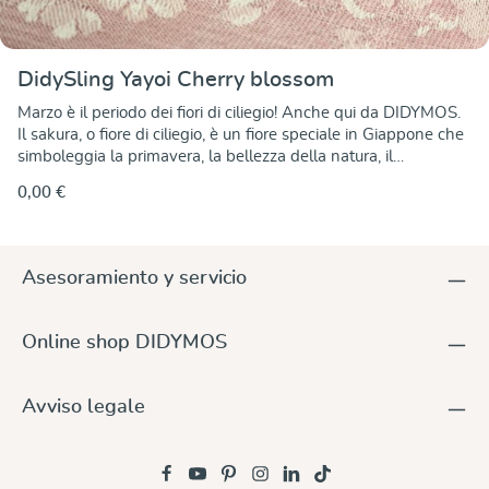
DidySling Yayoi Cherry blossom
Marzo è il periodo dei fiori di ciliegio! Anche qui da DIDYMOS.
Il sakura, o fiore di ciliegio, è un fiore speciale in Giappone che
simboleggia la primavera, la bellezza della natura, il
rinnovamento e la transitorietà. Yayoi corrisponde al mese di
0,00 €
marzo nel calendario lunare giapponese ed è anche un nome
popolare per le donne. Questo splendido fiore ci fa stupire per
la sua bellezza. È il regalo della natura dopo il freddo inverno
e, sebbene ci siano molti fiori in primavera, nessuno è puro e
Asesoramiento y servicio
bello come il fiore di ciliegio. In questo tessuto, il delicato
motivo dei fiori di ciliegio è stato realizzato con seta rosa e pink
su cotone bianco e risplende meravigliosamente al sole
Online shop DIDYMOS
primaverile. La seta grezza rende l'aspetto di questo tessuto
particolarmente vivace, creando effetti raffinati senza ricorrere
a filati elaborati. La fascia ad anelli è l'alternativa per portare
Avviso legale
velocemente il bambino sul fianco durante i brevi tragitti. Il
DidySling è particolarmente pratico per i neonati e anche per
bambini che iniziano a camminare e vogliono salire e scendere
spesso dal supporto. Un tessuto leggero e arioso, ma al