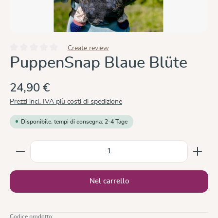
Create review
Valutazione media di 0 su 5 stelle
PuppenSnap Blaue Blüte
24,90 €
Prezzi incl. IVA più costi di spedizione
Disponibile, tempi di consegna: 2-4 Tage
Quantità del prodotto: inserisci la quantità desiderata
Nel carrello
Codice prodotto: