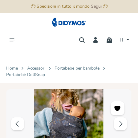
📦 Spedizioni in tutto il mondo
Segui
📦
nuto principale
IT
Home
Accessori
Portabebè per bambole
Portabebè DollSnap
Salta la galleria di immagini