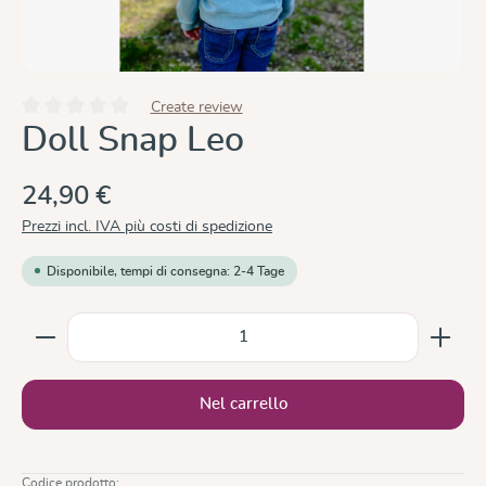
Create review
Valutazione media di 0 su 5 stelle
Doll Snap Leo
24,90 €
Prezzi incl. IVA più costi di spedizione
Disponibile, tempi di consegna: 2-4 Tage
Quantità del prodotto: inserisci la quantità desiderata
Nel carrello
Codice prodotto: