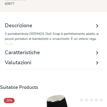
60877
Descrizione
Il portabambole DIDYMOS Doll Snap è perfettamente adatto ai
piccoli portatori di bambolotti o orsacchiotti. È un ottimo rega…
Di più
Caratteristiche
Valutazioni
Salta la galleria dei prodotti
Suitable Products
20
%
Valutazione media 