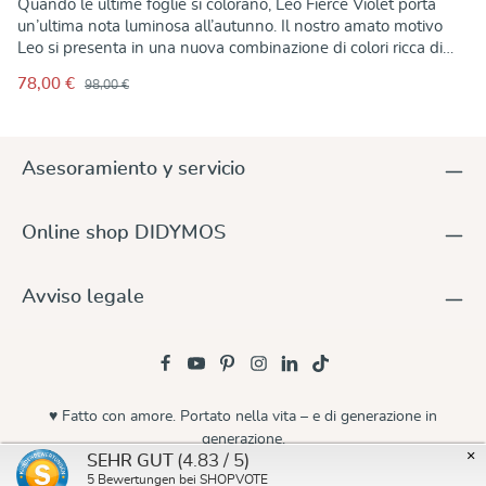
Quando le ultime foglie si colorano, Leo Fierce Violet porta
un’ultima nota luminosa all’autunno. Il nostro amato motivo
Leo si presenta in una nuova combinazione di colori ricca di
carattere – ordito viola intenso intrecciato con trama rosa
78,00 €
98,00 €
brillante. Tessuto in Austria nella qualità DIDYMOS, collaudata
da oltre 50 anni, in 100% cotone biologico: morbido, sostenuto
e piacevolmente avvolgente – per chi ama un tocco di
selvaggio mentre tiene il proprio bambino vicino al cuore.
Asesoramiento y servicio
Online shop DIDYMOS
Avviso legale
♥ Fatto con amore. Portato nella vita – e di generazione in
generazione.
×
(4.83 / 5)
SEHR GUT
© 2026 Didymos
5
Bewertungen bei SHOPVOTE