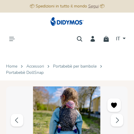
📦 Spedizioni in tutto il mondo
Segui
📦
nuto principale
IT
Home
Accessori
Portabebè per bambole
Portabebè DollSnap
Salta la galleria di immagini