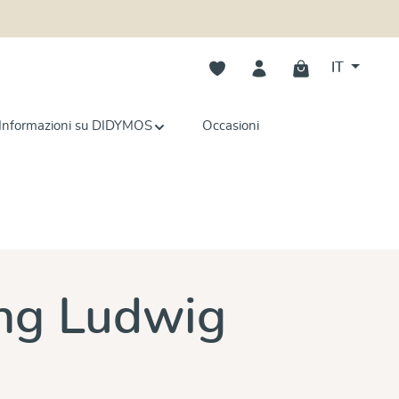
Hai 0 articoli nella lista dei deside
IT
Informazioni su DIDYMOS
Occasioni
e
ing Ludwig