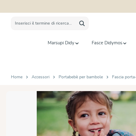
 ricerca
Passa alla navigazione principale
Marsupi Didy
Fasce Didymos
Home
Accessori
Portabebè per bambole
Fascia port
Salta la galleria di immagini