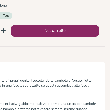
zione
-4 Tage
to: inserisci la quantità desiderata o usa 
Nel carrello
mitare i propri genitori coccolando la bambola o l'orsacchiotto
 in una fascia, soprattutto se questa assomiglia alla fascia
ambini Ludwig abbiamo realizzato anche una fascia per bambole
 la bambola preferita potrà essere sempre insieme quando