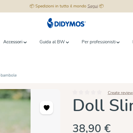
📦 Spedizioni in tutto il mondo
Segui
📦
Accessori
Guida al BW
Per professionisti
a-bambole
Create review
Valutazione media di 0 su 5 stell
Doll Sl
38,90 €