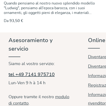
Quando pensiamo al nostro nuovo splendido modello
"Ludwig", pensiamo all'epoca barocca, con i suoi
ornamenti, gli oggetti pieni di eleganza, i materiali
nobili e la lavorazione di alta qualità. Qui a
Da
93,50 €
Ludwigsburg, città natale di DIDYMOS, ne siamo
circondati, e da qui prede il nome questa fascia con un
ricco disegno che unisce armonia ed esuberanza
barocca.. Il tessuto jacquard è bicolore: l'ordito blu
Asesoramiento y
Onlin
acqua, la trama marrone cannella. Il jacquard è l'arte
del disegno su tessuto. La produzione di questo
servicio
tessuto è estremamente elaborata, richiede un telaio
speciale e un maestro tessitore molto esperto. Di
Diventare
conseguenza, è raro da trovare.
Siamo al vostro servizio:
Diventare
tel +49 7141 975710
Informazi
Lun-Ven 9 h à 14 h
Registraz
Informazi
Oppure tramite il nostro
modulo
di contatto
.
rivenditor