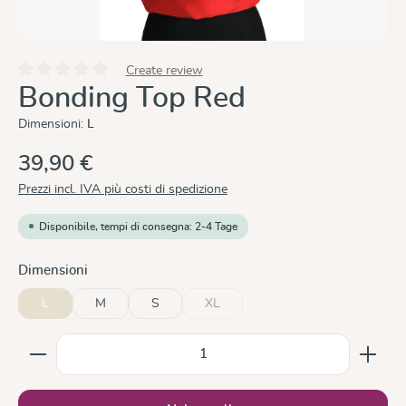
Create review
Valutazione media di 0 su 5 stelle
Bonding Top Red
Dimensioni:
L
39,90 €
Prezzi incl. IVA più costi di spedizione
Disponibile, tempi di consegna: 2-4 Tage
Seleziona
Dimensioni
L
M
S
XL
(Questa opzione non è al momento dispo
Quantità del prodotto: inserisci la quantità desiderata