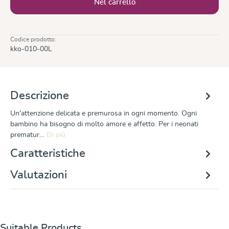
Nel carrello
Codice prodotto:
kko-010-00L
Descrizione
Un'attenzione delicata e premurosa in ogni momento. Ogni
bambino ha bisogno di molto amore e affetto. Per i neonati
prematur…
Di più
Caratteristiche
Valutazioni
Salta la galleria dei prodotti
Suitable Products