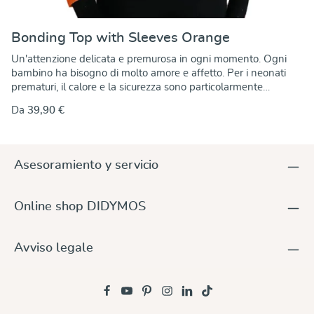
Bonding Top with Sleeves Orange
Un'attenzione delicata e premurosa in ogni momento. Ogni
bambino ha bisogno di molto amore e affetto. Per i neonati
prematuri, il calore e la sicurezza sono particolarmente
importanti. Le terapie Kangaroo pelle a pelle li aiutano a
Da
39,90 €
crescere. I Bonding Tops DIDYMOS consentono ai genitori di
sperimentare la vicinanza fisica ed emotiva con il proprio
neonato, tenendolo in modo sicuro e protetto contro il proprio
petto, massimizzando il contatto pelle a pelle. La temperatura
Asesoramiento y servicio
corporea, la frequenza cardiaca e respiratoria si stabilizzano, lo
stress si allevia e il genitore e il bambino si rilassano. Il
contatto pelle a pelle è un modo meraviglioso per incoraggiare
Online shop DIDYMOS
il legame tra i genitori e il loro bambino. Progettato per l'uso
immediato dopo la nascita, in ospedale o a casa, DIDYMOS
Bonding Tops aiuta i genitori ad affrontare in modo rilassato
Avviso legale
una situazione poco familiare, soddisfacendo il bisogno di
vicinanza fisica del neonato in modo semplice e confortevole.
Il top elastico tiene saldamente il neonato con una pressione
moderata nella posizione anatomicamente corretta. La
vicinanza al corpo della madre o del padre è uno stato