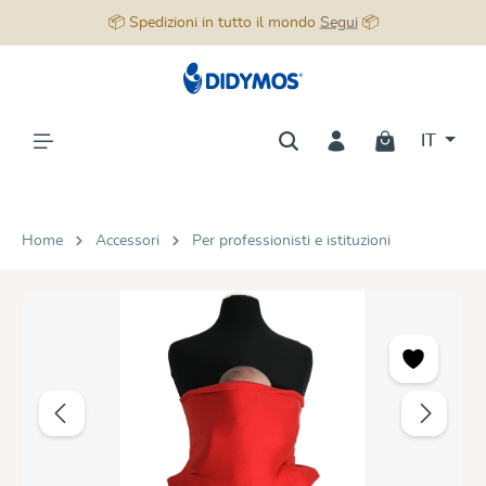
📦 Spedizioni in tutto il mondo
Segui
📦
nuto principale
IT
Home
Accessori
Per professionisti e istituzioni
Salta la galleria di immagini