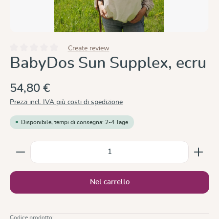
Create review
Valutazione media di 0 su 5 stelle
BabyDos Sun Supplex, ecru
54,80 €
Prezzi incl. IVA più costi di spedizione
Disponibile, tempi di consegna: 2-4 Tage
Quantità del prodotto: inserisci la quantità desiderata
Nel carrello
Codice prodotto: