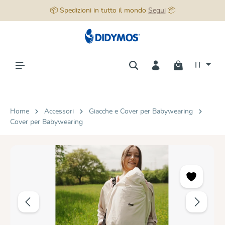
📦 Spedizioni in tutto il mondo
Segui
📦
nuto principale
IT
Home
Accessori
Giacche e Cover per Babywearing
Cover per Babywearing
Salta la galleria di immagini