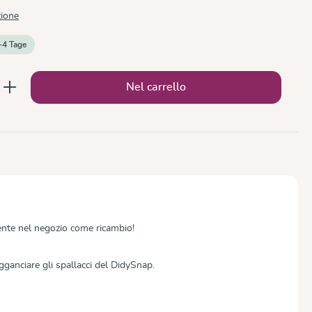
zione
-4 Tage
to: inserisci la quantità desiderata o usa 
Nel carrello
nte nel negozio come ricambio!
gganciare gli spallacci del DidySnap.