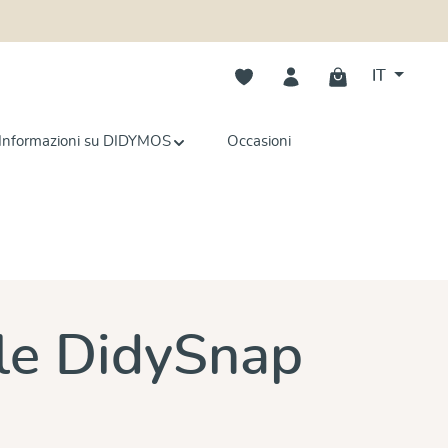
Hai 0 articoli nella lista dei deside
IT
Informazioni su DIDYMOS
Occasioni
e
le DidySnap