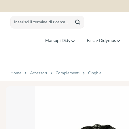
 ricerca
Passa alla navigazione principale
Marsupi Didy
Fasce Didymos
Home
Accessori
Complementi
Cinghie
Salta la galleria di immagini