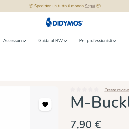
📦 Spedizioni in tutto il mondo
Segui
📦
Accessori
Guida al BW
Per professionisti
Create review
Valutazione media di 0 su 5 stell
M-Buck
7,90 €