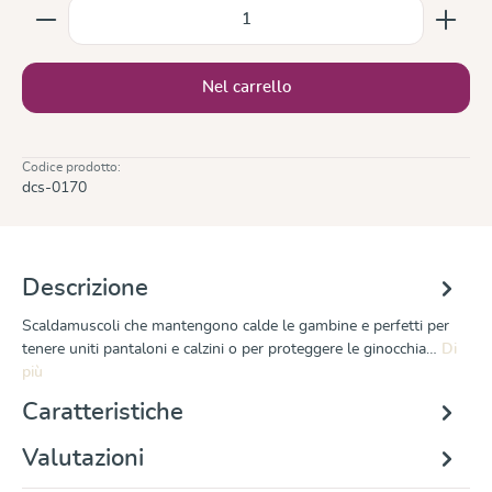
Quantità del prodotto: inserisci la quantità desiderata
Nel carrello
Codice prodotto:
dcs-0170
Descrizione
Scaldamuscoli che mantengono calde le gambine e perfetti per
tenere uniti pantaloni e calzini o per proteggere le ginocchia…
Di
più
Caratteristiche
Valutazioni