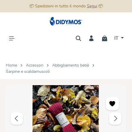
📦 Spedizioni in tutto il mondo
Segui
📦
nuto principale
IT
Home
Accessori
Abbigliamento bebè
Sarpine e scaldamuscoli
Salta la galleria di immagini