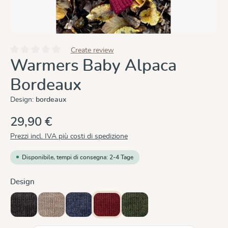
Create review
Valutazione media di 0 su 5 stelle
Warmers Baby Alpaca
Bordeaux
Design:
bordeaux
29,90 €
Prezzi incl. IVA più costi di spedizione
Disponibile, tempi di consegna: 2-4 Tage
Seleziona
Design
anthracite mottled
beige mottled
blue mottled
bordeaux
moss green