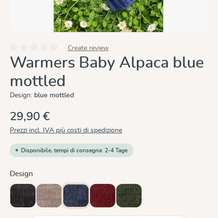
Create review
Valutazione media di 0 su 5 stelle
Warmers Baby Alpaca blue
mottled
Design:
blue mottled
29,90 €
Prezzi incl. IVA più costi di spedizione
Disponibile, tempi di consegna: 2-4 Tage
Seleziona
Design
anthracite mottled
beige mottled
blue mottled
bordeaux
moss green