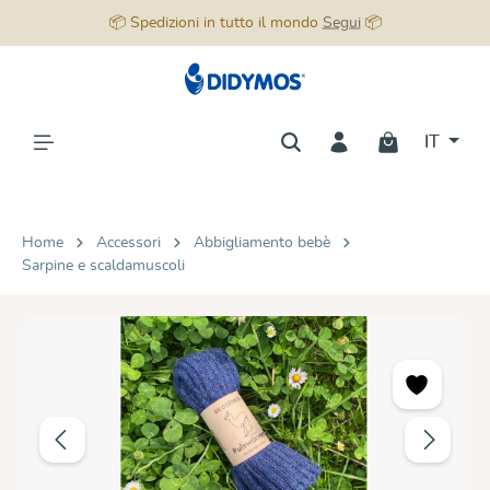
📦 Spedizioni in tutto il mondo
Segui
📦
nuto principale
IT
Home
Accessori
Abbigliamento bebè
Sarpine e scaldamuscoli
Salta la galleria di immagini