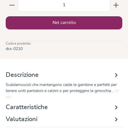
Quantità del prodotto: inserisci la quantità desiderata
Nel carrello
Codice prodotto:
dcs-0210
Descrizione
Scaldamuscoli che mantengono calde le gambine e perfetti per
tenere uniti pantaloni e calzini o per proteggere le ginocchia…
Di
più
Caratteristiche
Valutazioni