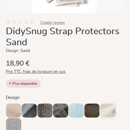
Create review
Note moyenne de 0 sur 5 étoiles
DidySnug Strap Protectors
Sand
Design:
Sand
18,90 €
Prix TTC, frais de livraison en sus
Plus disponible
Sélectionnez
Design
Cinnamon
Doubleface Anthracite
Leo
Mocca
Ocean
Olive
Sand
(Cette option 
Silver