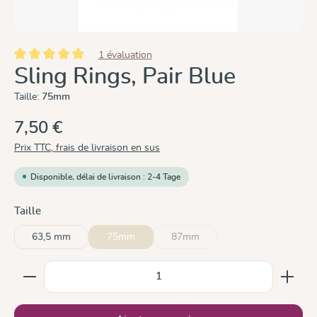
1 évaluation
Note moyenne de 5 sur 5 étoiles
Sling Rings, Pair Blue
Taille:
75mm
7,50 €
Prix TTC, frais de livraison en sus
Disponible, délai de livraison : 2-4 Tage
Sélectionnez
Taille
63,5 mm
75mm
87mm
(Cette option n'est pas disponible
Quantité de produit : Entrez la quantité souhaitée ou