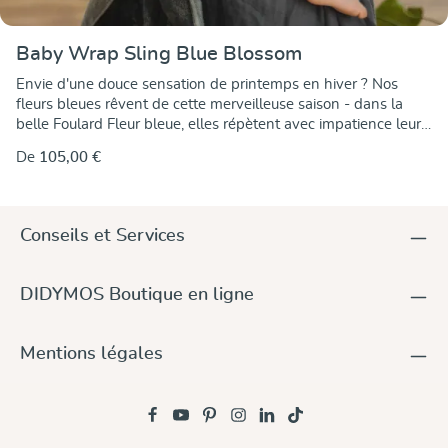
Baby Wrap Sling Blue Blossom
Envie d'une douce sensation de printemps en hiver ? Nos
fleurs bleues rêvent de cette merveilleuse saison - dans la
belle Foulard Fleur bleue, elles répètent avec impatience leur
grande entrée en scène. Le délicat motif de fleurs nous l'avons
De
105,00 €
réalisé en un coton anthracite. - les fleurs sont rehaussées d'or
et bleu ciel tissées dans le tissu , elles sont identiques des
deux côtés, mais le jeu de couleurs est est artistiquement
inversé. Ainsi, vous pouvez encore porter les deux côtés du
Conseils et Services
foulard à l'extérieur, ce qui est toujours surprenant. Le coton
est de la meilleure qualité kbA, les couleurs sont sont exempts
de substances nocives. Ce foulard léger est polyvalent et
DIDYMOS Boutique en ligne
possède d'excellentes propriétés de nouage. propriétés de
nouage et de port. Il est souple et facile à nouer. Il reste
indéformable dans le sens de la longueur et agréable à porter.
Mentions légales
Il s'adapte donc toujours bien à toutes les formes de corps.
forme du corps et à la façon de le porter. Lorsque vous le
nouez, vous pouvez et précis pour un maintien sûr et
confortable. un maintien parfait. Vous apprécierez tout
particulièrement le beau "tombé" et le petit noeud le petit