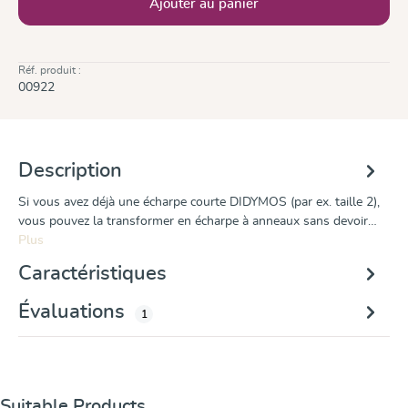
Ajouter au panier
Réf. produit :
00922
Description
Si vous avez déjà une écharpe courte DIDYMOS (par ex. taille 2),
vous pouvez la transformer en écharpe à anneaux sans devoir…
Plus
Caractéristiques
Évaluations
1
Ignorer la galerie de produits
Suitable Products