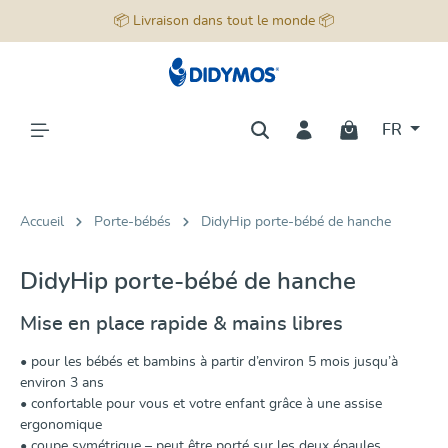
📦 Livraison dans tout le monde 📦
tenu principal
FR
Accueil
Porte-bébés
DidyHip porte-bébé de hanche
DidyHip porte-bébé de hanche
Mise en place rapide & mains libres
• pour les bébés et bambins à partir d’environ 5 mois jusqu’à
environ 3 ans
• confortable pour vous et votre enfant grâce à une assise
ergonomique
• coupe symétrique – peut être porté sur les deux épaules