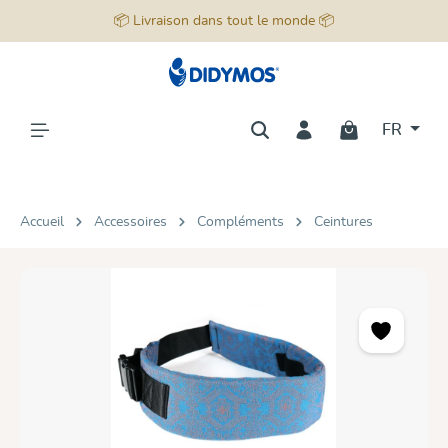
📦 Livraison dans tout le monde 📦
tenu principal
FR
Accueil
Accessoires
Compléments
Ceintures
Ignorer la galerie d'images