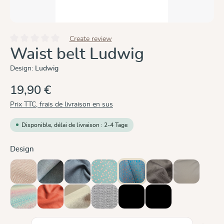
Create review
Note moyenne de 0 sur 5 étoiles
Waist belt Ludwig
Design:
Ludwig
19,90 €
Prix TTC, frais de livraison en sus
Disponible, délai de livraison : 2-4 Tage
Sélectionnez
Design
Cinnamon
Doubleface Anthracite
Graphit
Hope
Ludwig
Mocca
Olive
(Cette option n'est pas disponible pour le m
(Cette option 
Prima Aurora
Rusty Red
Sand
Silver
black, ergonomic
black, straight
Quantité de produit : Entrez la quantité souhaitée ou