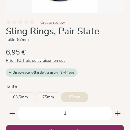
Create review
Note moyenne de 0 sur 5 étoiles
Sling Rings, Pair Slate
Taille:
87mm
6,95 €
Prix TTC, frais de livraison en sus
Disponible, délai de livraison : 2-4 Tage
Sélectionnez
Taille
63,5mm
75mm
87mm
Quantité de produit : Entrez la quantité souhaitée ou