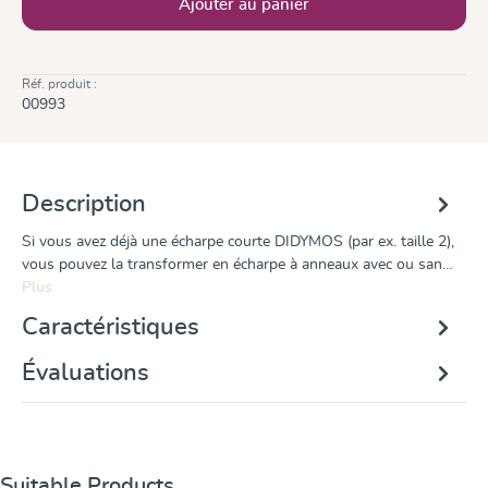
Ajouter au panier
Réf. produit :
00993
Description
Si vous avez déjà une écharpe courte DIDYMOS (par ex. taille 2),
vous pouvez la transformer en écharpe à anneaux avec ou san…
Plus
Caractéristiques
Évaluations
Ignorer la galerie de produits
Suitable Products