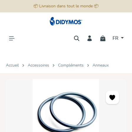
📦 Livraison dans tout le monde 📦
tenu principal
FR
Accueil
Accessoires
Compléments
Anneaux
Ignorer la galerie d'images