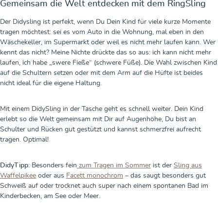
Gemeinsam die Welt entdecken mit dem RingSling
Der Didysling ist perfekt, wenn Du Dein Kind für viele kurze Momente
tragen möchtest: sei es vom Auto in die Wohnung, mal eben in den
Wäschekeller, im Supermarkt oder weil es nicht mehr laufen kann. Wer
kennt das nicht? Meine Nichte drückte das so aus: ich kann nicht mehr
laufen, ich habe „swere Fieße“ (schwere Füße). Die Wahl zwischen Kind
auf die Schultern setzen oder mit dem Arm auf die Hüfte ist beides
nicht ideal für die eigene Haltung.
Mit einem DidySling in der Tasche geht es schnell weiter. Dein Kind
erlebt so die Welt gemeinsam mit Dir auf Augenhöhe, Du bist an
Schulter und Rücken gut gestützt und kannst schmerzfrei aufrecht
tragen. Optimal!
DidyTipp
: Besonders fein
zum Tragen im Sommer
ist der
Sling aus
Waffelpikee
oder aus
Facett monochrom
– das saugt besonders gut
Schweiß auf oder trocknet auch super nach einem spontanen Bad im
Kinderbecken, am See oder Meer.