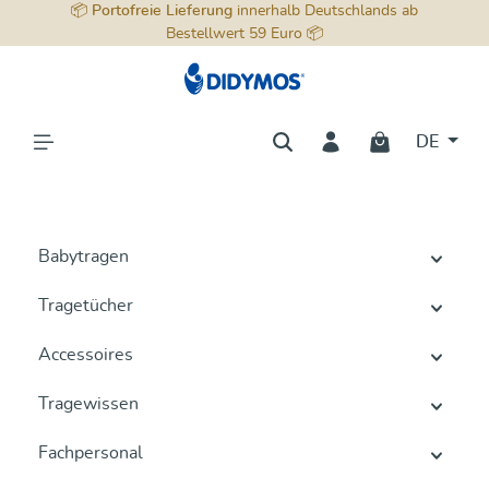
📦
Portofreie Lieferung
innerhalb Deutschlands ab
alt springen
Bestellwert 59 Euro 📦
DE
Babytragen
Tragetücher
Accessoires
Tragewissen
Fachpersonal