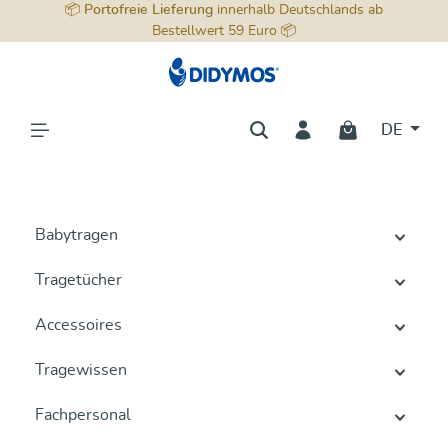
📦
Portofreie Lieferung
innerhalb Deutschlands ab
alt springen
Bestellwert 59 Euro 📦
DE
Babytragen
Tragetücher
Accessoires
Tragewissen
Fachpersonal