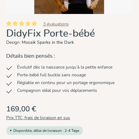
3 évaluations
Note moyenne de 5 sur 5 étoiles
DidyFix Porte-bébé
Design:
Mosaik Sparks in the Dark
Détails bien pensés :
Évolutif dès la naissance jusqu’à la petite enfance
Porte-bébé full buckle sans nouage
Réglable en continu pour un portage ergonomique
Compagnon idéal pour vos déplacements
169,00 €
Prix TTC, frais de livraison en sus
Disponible, délai de livraison : 2-4 Tage