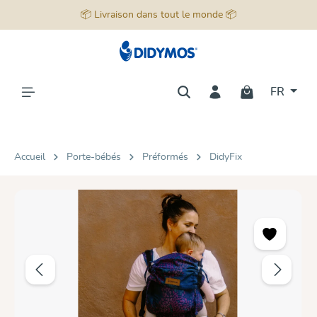
📦 Livraison dans tout le monde 📦
tenu principal
FR
Accueil
Porte-bébés
Préformés
DidyFix
Ignorer la galerie d'images