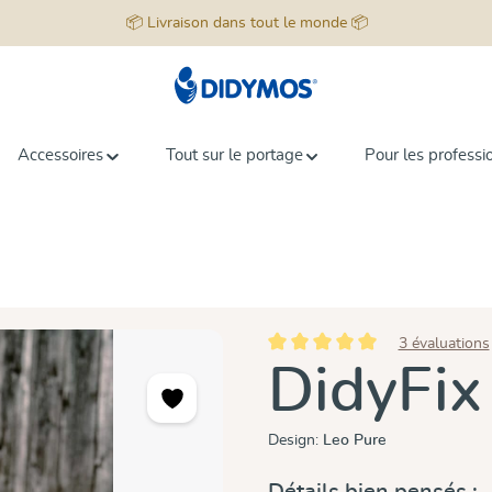
📦 Livraison dans tout le monde 📦
Accessoires
Tout sur le portage
Pour les professi
3 évaluations
Note moyenne de 5 sur 5 étoiles
DidyFix
Design:
Leo Pure
Détails bien pensés :