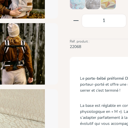
Summer Mosaic
Trias Creme Linen
Zephyr
Quantité de produit
Réf. produit :
22068
Le
porte-bébé préformé D
porteur-porté et offre une s
serrer et c’est terminé !
La base est réglable en co
physiologique en « M »). L
s’adapter parfaitement à la
évolutif qui vous accompag