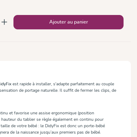
 : Entrez la quantité souhaitée ou utilise
Ajouter au panier
idyFix
est rapide à installer, s'adapte parfaitement au couple
ensation de portage naturelle. Il suffit de fermer les clips, de
ntinu et favorise une assise ergonomique (position
a hauteur du tablier se règle également en continu pour
 taille de votre bébé : le DidyFix est donc un porte-bébé
nera de la naissance jusqu’aux premiers pas de bébé.