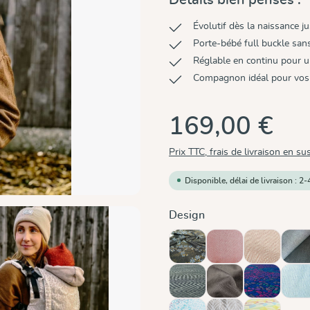
Évolutif dès la naissance ju
Porte-bébé full buckle sa
Réglable en continu pour 
Compagnon idéal pour vos
169,00 €
Prix TTC, frais de livraison en su
Disponible, délai de livraison : 2-
Sélectionnez
Design
Blue Blossom
Chili
Cinnamon
Do
Metro Monochrom
Mocca
Mosaik Spa
Oc