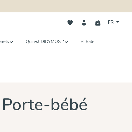
Vous avez 0 articles dans votre li
FR
onels
Qui est DIDYMOS ?
% Sale
 Porte-bébé