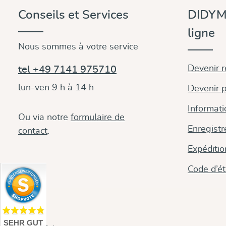
Conseils et Services
DIDYM
ligne
Nous sommes à votre service
Devenir 
tel +49 7141 975710
lun-ven 9 h à 14 h
Devenir p
Informati
Ou via notre
formulaire de
Enregistr
contact
.
Expéditi
Code d’é
SEHR GUT