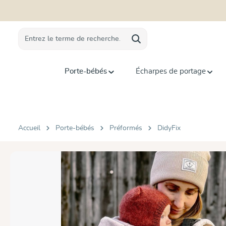
recherche
Passer à la navigation principale
Porte-bébés
Écharpes de portage
Accueil
Porte-bébés
Préformés
DidyFix
Ignorer la galerie d'images