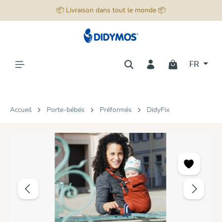
📦 Livraison dans tout le monde 📦
tenu principal
FR
Accueil
Porte-bébés
Préformés
DidyFix
Ignorer la galerie d'images