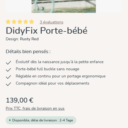
3 évaluations
Note moyenne de 5 sur 5 étoiles
DidyFix Porte-bébé
Design:
Rusty Red
Détails bien pensés :
Évolutif dès la naissance jusqu’à la petite enfance
Porte-bébé full buckle sans nouage
Réglable en continu pour un portage ergonomique
Compagnon idéal pour vos déplacements
139,00 €
Prix TTC, frais de livraison en sus
Disponible, délai de livraison : 2-4 Tage