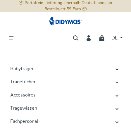
📦
Portofreie Lieferung
innerhalb Deutschlands ab
alt springen
Bestellwert 59 Euro 📦
DE
Babytragen
Tragetücher
Accessoires
Tragewissen
Fachpersonal