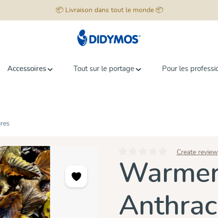
📦 Livraison dans tout le monde 📦
Accessoires
Tout sur le portage
Pour les professi
ères
Create review
Note moyenne de 0 sur 5 étoiles
Warmer
Anthrac