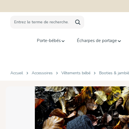
recherche
Passer à la navigation principale
Porte-bébés
Écharpes de portage
Accueil
Accessoires
Vêtements bébé
Booties & jambi
Ignorer la galerie d'images