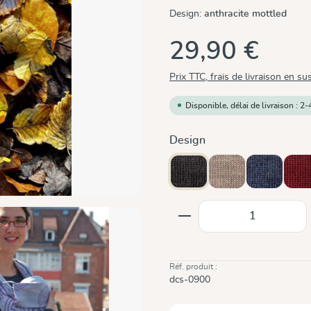
Design:
anthracite mottled
29,90 €
Prix TTC, frais de livraison en su
Disponible, délai de livraison : 2-
Sélectionnez
Design
anthracite mottled
beige mottled
blue mottl
bo
Quantité de produit
Réf. produit :
dcs-0900