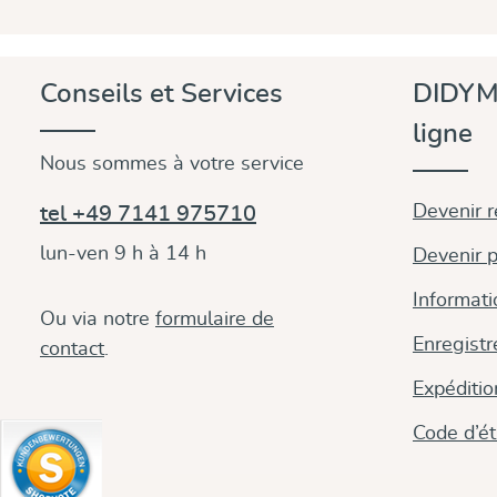
Conseils et Services
DIDYM
ligne
Nous sommes à votre service
Devenir 
tel +49 7141 975710
lun-ven 9 h à 14 h
Devenir p
Informati
Ou via notre
formulaire de
Enregistr
contact
.
Expéditi
Code d’é