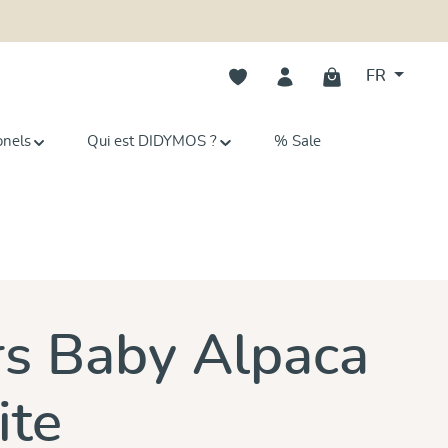
Vous avez 0 articles dans votre li
FR
onels
Qui est DIDYMOS ?
% Sale
s Baby Alpaca
ite