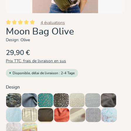
4 évaluations
Note moyenne de 5 sur 5 étoiles
Moon Bag Olive
Design:
Olive
29,90 €
Prix TTC, frais de livraison en sus
Disponible, délai de livraison : 2-4 Tage
Sélectionnez
Design
Blue Blossom
Graphit
Hope
Leo
Leo Pure
Metro Monochrom
Mocca
(Cette option n'est pas 
Ocean
Oceanis
Olive
Rusty Red
Sand
Silver
Summer Mo