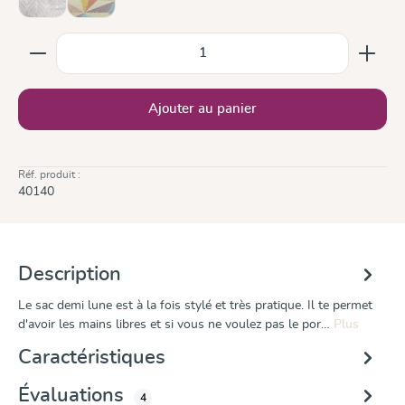
Trias Creme Linen
Zephyr
(Cette option n'est pas disponible pour le moment.)
Quantité de produit : Entrez la quantité souhaitée ou
Ajouter au panier
Réf. produit :
40140
Description
Le sac demi lune est à la fois stylé et très pratique. Il te permet
d'avoir les mains libres et si vous ne voulez pas le por…
Plus
Caractéristiques
Évaluations
4