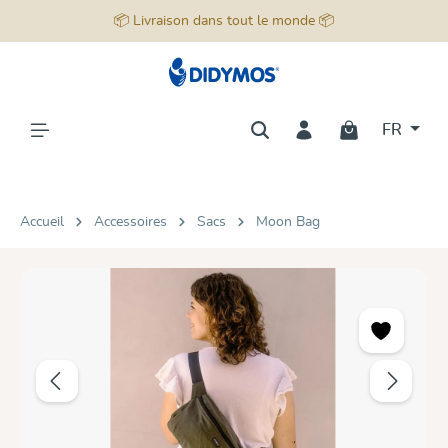
📦 Livraison dans tout le monde 📦
tenu principal
FR
Accueil
Accessoires
Sacs
Moon Bag
Ignorer la galerie d'images