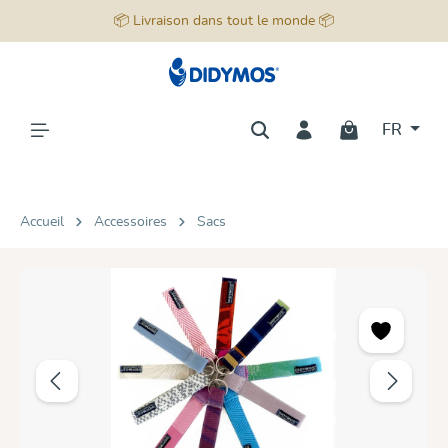
📦 Livraison dans tout le monde 📦
tenu principal
FR
Accueil
Accessoires
Sacs
Ignorer la galerie d'images