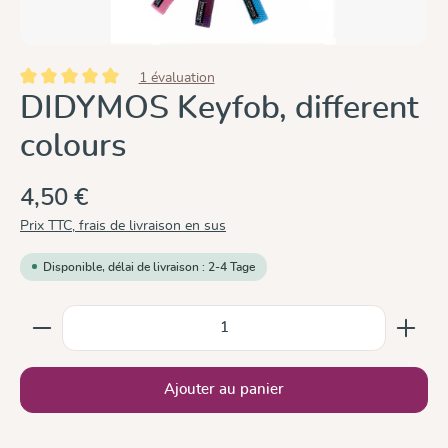
1 évaluation
Note moyenne de 5 sur 5 étoiles
DIDYMOS Keyfob, different
colours
4,50 €
Prix TTC, frais de livraison en sus
Disponible, délai de livraison : 2-4 Tage
Quantité de produit : Entrez la quantité souhaitée ou
Ajouter au panier