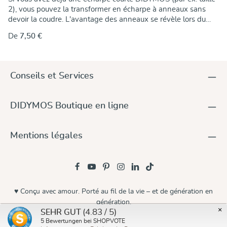
2), vous pouvez la transformer en écharpe à anneaux sans
devoir la coudre. L'avantage des anneaux se révèle lors du
serrage : Pour ajuster l'écharpe avec précision, il suffit de tirer
De
7,50 €
sur l'extrémité libre. Les anneaux serrent le tissu. Tu trouveras
ici des instructions à ce sujet. Ces anneaux sont en fonte
d'aluminium, sans couture, anodisés en couleur, avec une
épaisseur de matériau de 5 mm. Ils sont donc naturellement
Conseils et Services
exempts de nickel et conviennent aux personnes allergiques.
Les anneaux Sling sont disponibles en différentes tailles. Les
petites irrégularités d'aspect sont dues à la production !
DIDYMOS Boutique en ligne
Mentions légales
♥ Conçu avec amour. Porté au fil de la vie – et de génération en
génération.
×
(4.83 / 5)
SEHR GUT
© 2026 Didymos
5
Bewertungen bei SHOPVOTE