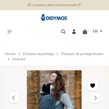
📦 Livraison dans tout le monde 📦
tenu principal
FR
Accueil
Écharpes de portage
Écharpes de portage tissées
Jacquard
Ignorer la galerie d'images