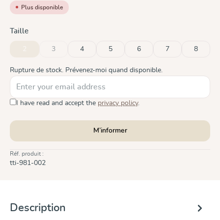
Plus disponible
Sélectionnez
Taille
2
3
4
5
6
7
8
(Cette option n'est pas disponible pour le moment.)
(Cette option n'est pas disponible pour le moment.)
Rupture de stock. Prévenez-moi quand disponible.
I have read and accept the
privacy policy
.
M’informer
Réf. produit :
tti-981-002
Description