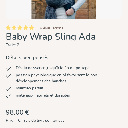
6 évaluations
Note moyenne de 5 sur 5 étoiles
Baby Wrap Sling Ada
Taille:
2
Détails bien pensés :
Dès la naissance jusqu'à la fin du portage
position physiologique en M favorisant le bon
développement des hanches
maintien parfait
matériaux naturels et durables
98,00 €
Prix TTC, frais de livraison en sus