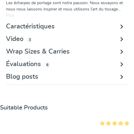
Les écharpes de portage sont notre passion. Nous essayons et
nous nous laissons inspirer et nous utilisons l'art du tissage…
Plus
Caractéristiques
Video
3
Wrap Sizes & Carries
Évaluations
6
Blog posts
Ignorer la galerie de produits
Suitable Products
Note moyenne de 5