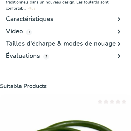
traditionnels dans un nouveau design. Les foulards sont
confortab…
Plus
Caractéristiques
Video
3
Tailles d'écharpe & modes de nouage
Évaluations
2
Ignorer la galerie de produits
Suitable Products
Note moyenne de 0