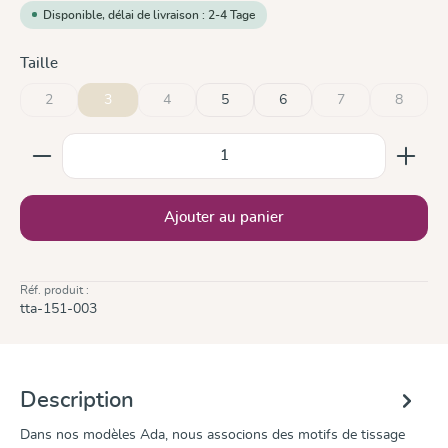
Disponible, délai de livraison : 2-4 Tage
Sélectionnez
Taille
2
3
4
5
6
7
8
(Cette option n'est pas disponible pour le moment.)
(Cette option n'est pas disponible pour le moment.)
(Cette option n'est 
(Cette op
Quantité de produit : Entrez la quantité souhaitée ou
Ajouter au panier
Réf. produit :
tta-151-003
Description
Dans nos modèles Ada, nous associons des motifs de tissage