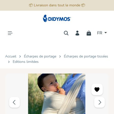
📦 Livraison dans tout le monde 📦
tenu principal
FR
Accueil
Écharpes de portage
Écharpes de portage tissées
Editions limitées
Ignorer la galerie d'images