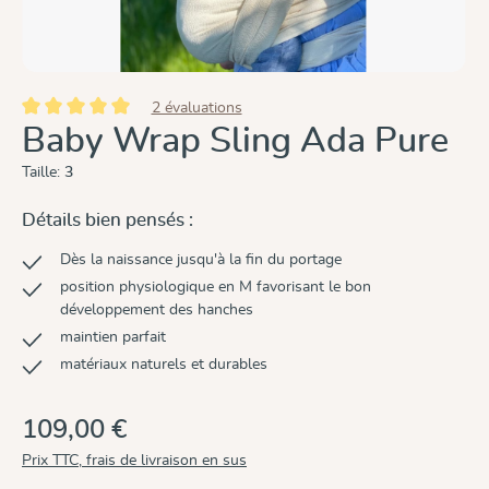
2 évaluations
Note moyenne de 5 sur 5 étoiles
Baby Wrap Sling Ada Pure
Taille:
3
Détails bien pensés :
Dès la naissance jusqu'à la fin du portage
position physiologique en M favorisant le bon
développement des hanches
maintien parfait
matériaux naturels et durables
109,00 €
Prix TTC, frais de livraison en sus