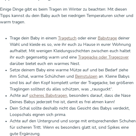
Einige Dinge gibt es beim Tragen im Winter zu beachten: Mit diesen
Tipps kannst du dein Baby auch bei niedrigen Temperaturen sicher und
warm tragen.
Trage dein Baby in einem
Tragetuch
oder einer
Babytrage
deiner
Wahl und kleide es so, wie ihr euch zu Hause in eurer Wohnung
aufhaltet. Mit wenigen Kleidungsschichten zwischen euch haltet
ihr euch gegenseitig warm und eine
Tragejacke oder Tragecover
darüber bietet euch ein warmes Nest.
Setze deinem Baby eine warme Mütze auf und bei Bedarf ziehe
ihm Schal, warme Schühchen und
Beinstulpen
an. Kleine Babys
sind bis auf den Kopf komplett unter der Tragejacke, bei größeren
Traglingen solltest du alles schützen, was „rausguckt“.
Achte auf
sicheres Babytragen
, besonders darauf, dass die Nase
Deines Babys jederzeit frei ist, damit es frei atmen kann!
Dein Schal sollte deshalb nicht das Gesicht des Babys verdeckt,
Loopschals eignen sich prima.
Achte auf den Untergrund und sorge mit entsprechenden Schuhen
für sicheren Tritt. Wenn es besonders glatt ist, sind Spikes eine
gute Ergänzung.