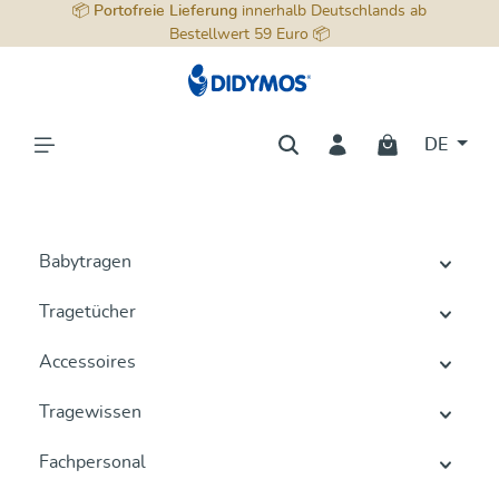
📦
Portofreie Lieferung
innerhalb Deutschlands ab
alt springen
Bestellwert 59 Euro 📦
DE
Babytragen
Tragetücher
Accessoires
Tragewissen
Fachpersonal