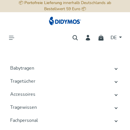
📦
Portofreie Lieferung
innerhalb Deutschlands ab
alt springen
Bestellwert 59 Euro 📦
DE
Babytragen
Tragetücher
Accessoires
Tragewissen
Fachpersonal