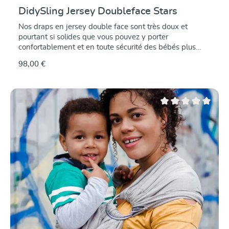
DidySling Jersey Doubleface Stars
Nos draps en jersey double face sont très doux et
pourtant si solides que vous pouvez y porter
confortablement et en toute sécurité des bébés plus
grands jusqu'à 12 kg. Il s'agit d'écharpes dites
98,00 €
"hybrides" avec une double lisière tissée, afin qu'elles
restent en forme même après de fréquents lavages et
portages. Nous en avons fait des DidySlings en jersey
super confortables. Il suffit de les enfiler et de les serrer
pour que votre bébé ait un petit nid douillet tout près de
Note moyenne de 0 su
votre corps. Le modèle Jersey Doubleface Étoiles est
tricoté en coton biologique de qualité supérieure, il a
deux faces différentes, l'une unie en bleu foncé, l'autre
en étoiles bleu foncé sur fond clair. Le tissu en jersey
merveilleusement extensible, tricoté en double face,
accompagne chaque mouvement avec fluidité et
entoure le corps de bébé en douceur tout en le
soutenant entièrement. Idéal pour porter les bébés
prématurés délicats et les bébés très petits et légers
ainsi que les bébés ayant des besoins particuliers.