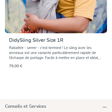
DidySling Silver Size 1R
Rabattre - serrer - c'est terminé ! Le sling avec les
anneaux est une variante particulièrement rapide de
l'écharpe de portage. Facile à mettre en place et idéal,
pour offrir aux petits et grands porteurs un petit coin
79,00 €
douillet sûr lors de courts trajets à la maison ou au
jardin. Nous proposons le DidySling en standard dans la
taille 1R, c'est-à-dire en la version froncée sur les
épaules, qui est jugée particulièrement confortable.
DidySling modèle argent en gris argenté discret et
fabriqué dans le tissu croisé DIDYMOS qui a fait ses
preuves - la garantie d'un grand confort. et
d'excellentes propriétés de port à un prix avantageux. Il
Conseils et Services
s'adapte et se resserre facilement, est confortable et