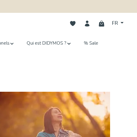
Vous avez 0 articles dans votre li
FR
onels
Qui est DIDYMOS ?
% Sale