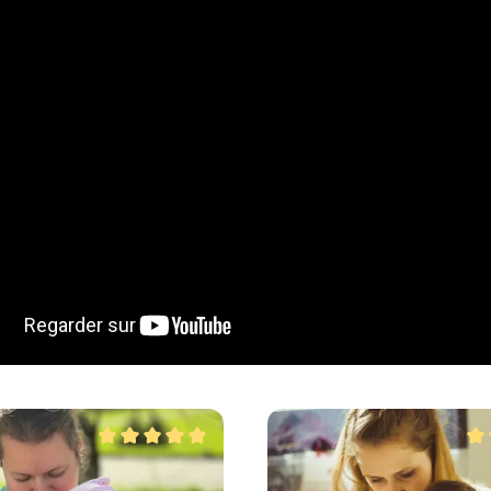
rie de produits
Note moyenne de 5 sur 5 étoiles
Not