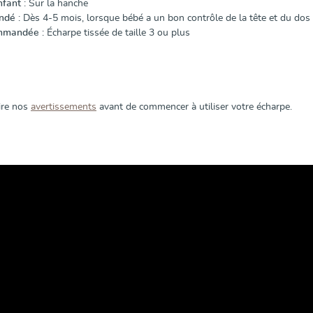
nfant :
Sur la hanche
dé :
Dès 4-5 mois, lorsque bébé a un bon contrôle de la tête et du dos
mmandée :
Écharpe tissée de taille 3 ou plus
lire nos
avertissements
avant de commencer à utiliser votre écharpe.