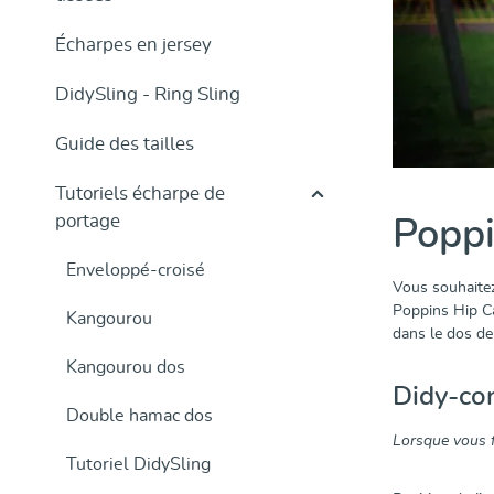
Écharpes en jersey
DidySling - Ring Sling
Guide des tailles
Tutoriels écharpe de
portage
Poppi
Enveloppé-croisé
Vous souhaitez
Poppins Hip Ca
Kangourou
dans le dos de
Kangourou dos
Didy-con
Double hamac dos
Lorsque vous fa
Tutoriel DidySling