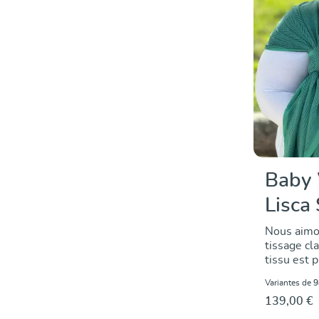
Baby 
Lisca
Nous aimo
tissage cl
tissu est 
tissu tiss
Variantes de
9
nouer - m
139,00 €
porteurs. Sur du vert émeraude,
nous avons