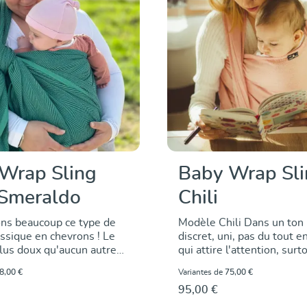
Wrap Sling
Baby Wrap Sl
 Smeraldo
Chili
ns beaucoup ce type de
Modèle Chili Dans un ton
assique en chevrons ! Le
discret, uni, pas du tout 
plus doux qu'aucun autre
qui attire l'attention, sur
é et se laisse parfaitement
garde-robe sombre. L'éch
8,00 €
Variantes de
75,00 €
ême pour les grands
porte-bébé DIDYMOS modè
95,00 €
tissée en sergé croisé, off
 travaillé le motif avec du
grand confort de portage. 