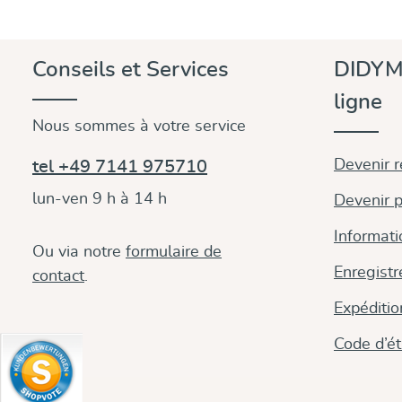
bleu acier 
donne une 
Cette comb
Conseils et Services
DIDYM
différent s
lumière, ce
ligne
Les tissus
par une él
Nous sommes à votre service
particuliè
résistance
Devenir 
tel +49 7141 975710
lun-ven 9 h à 14 h
Devenir p
Informati
Ou via notre
formulaire de
Enregistr
contact
.
Expéditi
Code d’é