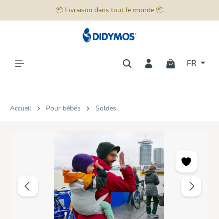
📦 Livraison dans tout le monde 📦
tenu principal
FR
Accueil
Pour bébés
Soldes
Ignorer la galerie d'images