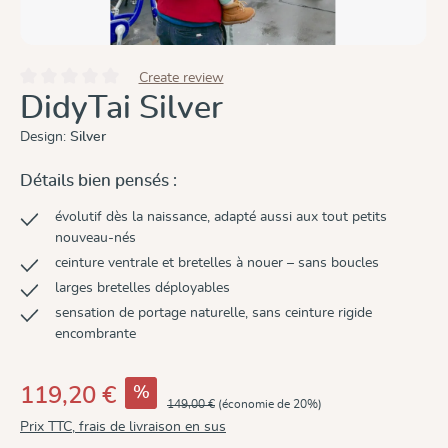
Create review
Note moyenne de 0 sur 5 étoiles
DidyTai Silver
Design:
Silver
Détails bien pensés :
évolutif dès la naissance, adapté aussi aux tout petits
nouveau-nés
ceinture ventrale et bretelles à nouer – sans boucles
larges bretelles déployables
sensation de portage naturelle, sans ceinture rigide
encombrante
%
119,20 €
149,00 €
(économie de 20%)
Prix TTC, frais de livraison en sus