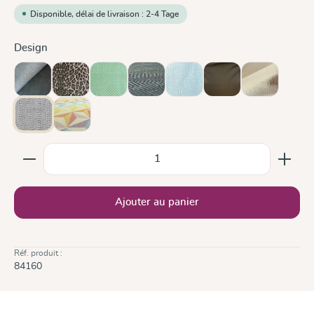
Disponible, délai de livraison : 2-4 Tage
Sélectionnez
Design
Doubleface Anthracite
Leo
Lisca Karibik
Metro Monochrom
Ocean
Olive
Sand
Silver
Zephyr
Quantité de produit : Entrez la quantité souhaitée ou
Ajouter au panier
Réf. produit :
84160