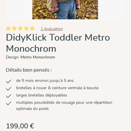
1 évaluation
Note moyenne de 5 sur 5 étoiles
DidyKlick Toddler Metro
Monochrom
Design:
Metro Monochrom
Détails bien pensés :
de 9 mois environ jusqu’à 5 ans
bretelles à nouer & ceinture ventrale à boucle
larges bretelles déployables
multiples possibilités de nouage pour une répartition
optimale du poids
199,00 €