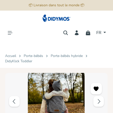
📦 Livraison dans tout le monde 📦
tenu principal
FR
Accueil
Porte-bébés
Porte-bébés hybride
DidyKlick Toddler
Ignorer la galerie d'images