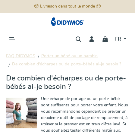
📦 Livraison dans tout le monde 📦
tenu principal
FR
FAQ DIDYMOS
Porter un bébé ou un bambin
De combien d'écharpes ou de porte-bébés ai-je besoin ?
De combien d'écharpes ou de porte-
bébés ai-je besoin ?
Une écharpe de portage ou un porte-bébé
sont suffisants pour porter votre enfant. Nous
vous recommandons cependant de prévoir un
deuxième outil de portage de remplacement, à
utiliser si le premier est en train d’être lavé. Si
vous souhaitez tester différents matériaux,