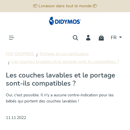
📦 Livraison dans tout le monde 📦
tenu principal
FR
FAQ DIDYMOS
Portage et cas particuliers
Les couches lavables et le portage sont-ils compatibles ?
Les couches lavables et le portage
sont-ils compatibles ?
Oui, c'est possible. Il n'y a aucune contre-indication pour les
bébés qui portent des couches lavables !
11.11.2022