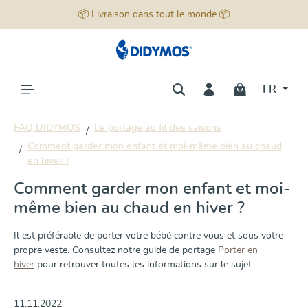
📦 Livraison dans tout le monde 📦
tenu principal
FR
FAQ DIDYMOS
Le portage au fil des saisons
Comment garder mon enfant et moi-même bien au chaud
en hiver ?
Comment garder mon enfant et moi-
même bien au chaud en hiver ?
Il est préférable de porter votre bébé contre vous et sous votre
propre veste. Consultez notre guide de portage
Porter en
hiver
p
our retrouver toutes les informations sur le sujet.
11.11.2022