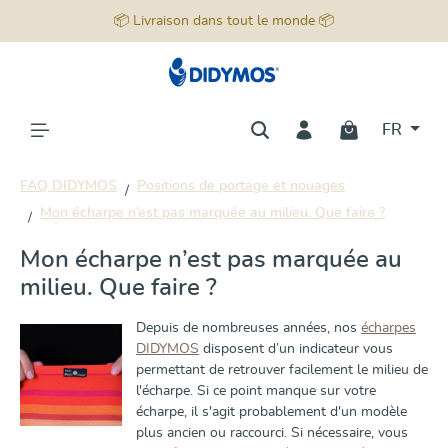
📦 Livraison dans tout le monde 📦
tenu principal
FR
FAQ DIDYMOS
Positions de portage et nouages
Mon écharpe n’est pas marquée au milieu. Que faire ?
Mon écharpe n’est pas marquée au
milieu. Que faire ?
Depuis de nombreuses années, nos
écharpes
DIDYMOS
disposent d’un indicateur vous
permettant de retrouver facilement le milieu de
l'écharpe. Si ce point manque sur votre
écharpe, il s'agit probablement d'un modèle
plus ancien ou raccourci. Si nécessaire, vous