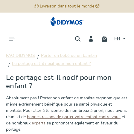
📦 Livraison dans tout le monde 📦
tenu principal
FR
FAQ DIDYMOS
Porter un bébé ou un bambin
Le portage est-il nocif pour mon enfant ?
Le portage est-il nocif pour mon
enfant ?
Absolument pas ! Porter son enfant de manière ergonomique est
même extrêmement bénéfique pour sa santé physique et
mentale. Pour aller à l’encontre de nombreux à priori, nous avons
réuni ici de
bonnes raisons de porter votre enfant contre vous
et
de nombreux
experts
se prononcent également en faveur du
portage.