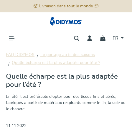
📦 Livraison dans tout le monde 📦
tenu principal
FR
FAQ DIDYMOS
Le portage au fil des saisons
Quelle écharpe est la plus adaptée pour l’été ?
Quelle écharpe est la plus adaptée
pour l’été ?
En été, il est préférable d'opter pour des tissus fins et aérés,
fabriqués à partir de matériaux respirants comme le lin, la soie ou
le chanvre.
11.11.2022