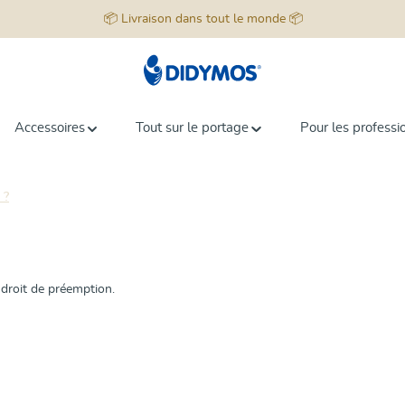
📦 Livraison dans tout le monde 📦
Accessoires
Tout sur le portage
Pour les professi
 ?
 droit de préemption.