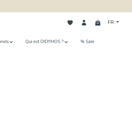
Vous avez 0 articles dans votre li
FR
onels
Qui est DIDYMOS ?
% Sale