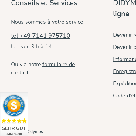
Conseils et Services
DIDYM
ligne
Nous sommes à votre service
Devenir 
tel +49 7141 975710
lun-ven 9 h à 14 h
Devenir p
Informati
Ou via notre
formulaire de
Enregistr
contact
.
Expéditi
Code d’é
SEHR GUT
© 2026 Didymos
4.83 / 5.00