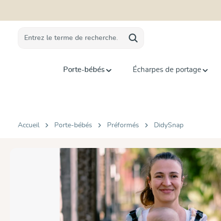
recherche
Passer à la navigation principale
Porte-bébés
Écharpes de portage
Accueil
Porte-bébés
Préformés
DidySnap
Ignorer la galerie d'images