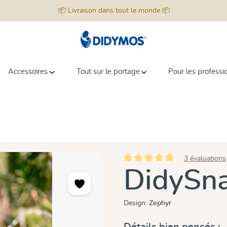
📦 Livraison dans tout le monde 📦
Accessoires
Tout sur le portage
Pour les professi
3 évaluations
Note moyenne de 5 sur 5 étoiles
DidySn
Design:
Zephyr
Détails bien pensés :