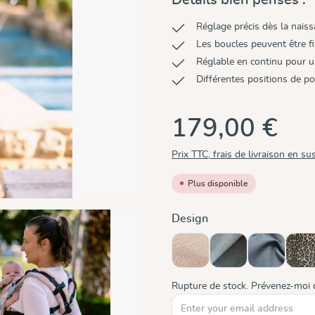
Réglage précis dès la naiss
Les boucles peuvent être fi
Réglable en continu pour 
Différentes positions de p
179,00 €
Prix TTC, frais de livraison en su
Plus disponible
Sélectionnez
Design
Cinnamon
Doubleface Anthrac
Graphit
Le
Rupture de stock. Prévenez-moi 