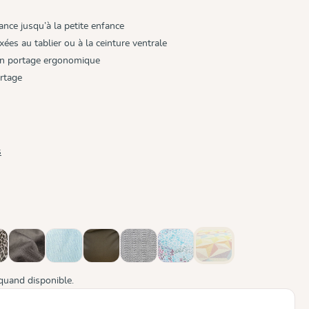
ance jusqu’à la petite enfance
xées au tablier ou à la ceinture ventrale
un portage ergonomique
ortage
s
ite
o
Mocca
Ocean
Olive
Silver
Summer Mosaic
Zephyr
(Cette option n'est pas d
quand disponible.