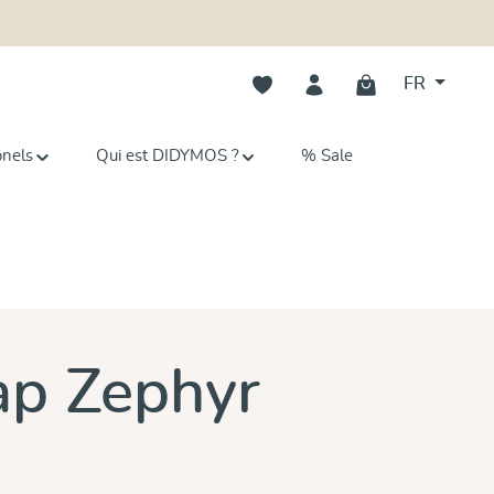
Vous avez 0 articles dans votre li
FR
onels
Qui est DIDYMOS ?
% Sale
ap Zephyr