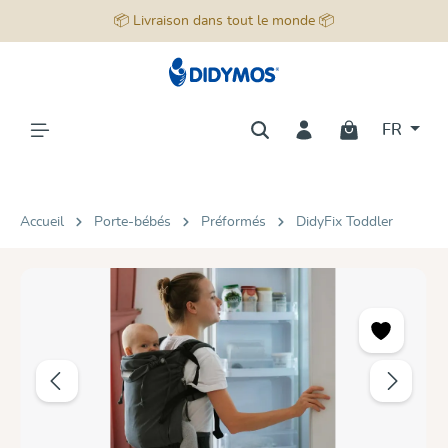
📦 Livraison dans tout le monde 📦
tenu principal
FR
Accueil
Porte-bébés
Préformés
DidyFix Toddler
Ignorer la galerie d'images