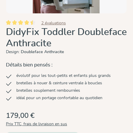
2 évaluations
Note moyenne de 4.5 sur 5 étoiles
DidyFix Toddler Doubleface
Anthracite
Design:
Doubleface Anthracite
Détails bien pensés :
évolutif pour les tout-petits et enfants plus grands
bretelles à nouer & ceinture ventrale à boucles
bretelles souplement rembourrées
idéal pour un portage confortable au quotidien
179,00 €
Prix TTC, frais de livraison en sus