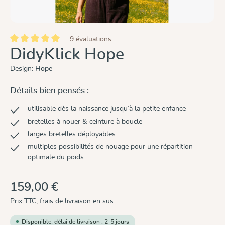
9 évaluations
Note moyenne de 5 sur 5 étoiles
DidyKlick Hope
Design:
Hope
Détails bien pensés :
utilisable dès la naissance jusqu’à la petite enfance
bretelles à nouer & ceinture à boucle
larges bretelles déployables
multiples possibilités de nouage pour une répartition
optimale du poids
159,00 €
Prix TTC, frais de livraison en sus
Disponible, délai de livraison : 2-5 jours