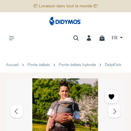
📦 Livraison dans tout le monde 📦
tenu principal
FR
Accueil
Porte-bébés
Porte-bébés hybride
DidyKlick
Ignorer la galerie d'images