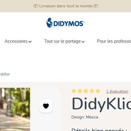
📦 Livraison dans tout le monde 📦
Accessoires
Tout sur le portage
Pour les professi
oddler
1 évaluation
Note moyenne de 5 sur 5 étoiles
DidyKli
Design:
Mocca
Détails bien pensés :