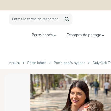
recherche
Passer à la navigation principale
Porte-bébés
Écharpes de portage
Accueil
Porte-bébés
Porte-bébés hybride
DidyKlick T
Ignorer la galerie d'images