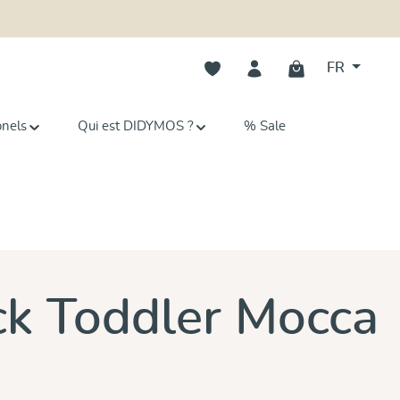
Vous avez 0 articles dans votre li
FR
onels
Qui est DIDYMOS ?
% Sale
ck Toddler Mocca