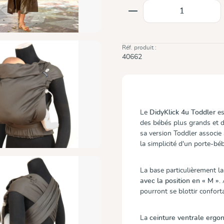
Quantité de produit
Réf. produit :
40662
Le
DidyKlick 4u Toddler
es
des bébés plus grands et d
sa version Toddler associe 
la simplicité d'un porte-bé
La base particulièrement l
avec la position en « M »
.
pourront se blottir confort
La
ceinture ventrale erg