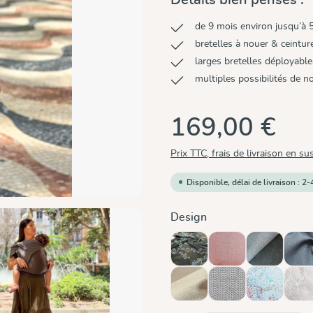
de 9 mois environ jusqu’à 
bretelles à nouer & ceintur
larges bretelles déployable
multiples possibilités de 
169,00 €
Prix TTC, frais de livraison en su
Disponible, délai de livraison : 2-
Sélectionnez
Design
Blue Blossom
Chili
Doubleface
Gr
Sand
Silver
Summer Mo
Tr
(Ce