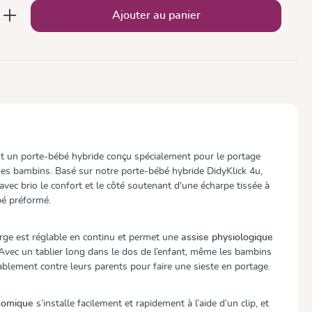
 : Entrez la quantité souhaitée ou utilise
Ajouter au panier
t un porte-bébé hybride conçu spécialement pour le portage
es bambins. Basé sur notre porte-bébé hybride DidyKlick 4u,
avec brio le confort et le côté soutenant d'une écharpe tissée à
bé préformé.
arge est réglable en continu et permet une
assise physiologique
 Avec un tablier long dans le dos de l’enfant, même les bambins
ablement contre leurs parents pour faire une sieste en portage.
onomique
s’installe facilement et rapidement à l’aide d’un clip, et