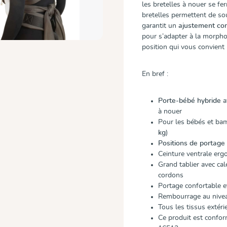
les bretelles à nouer se f
bretelles permettent de so
garantit un
ajustement con
pour s’adapter à la morpho
position qui vous convient 
En bref :
Porte-bébé hybride
a
à nouer
Pour les bébés et bam
kg
)
Positions de portage
Ceinture ventrale er
Grand tablier avec cal
cordons
Portage confortable e
Rembourrage au nivea
Tous les tissus extéri
Ce produit est confo