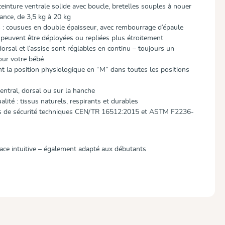
einture ventrale solide avec boucle, bretelles souples à nouer
sance, de 3,5 kg à 20 kg
s : cousues en double épaisseur, avec rembourrage d’épaule
; peuvent être déployées ou repliées plus étroitement
dorsal et l’assise sont réglables en continu – toujours un
our votre bébé
t la position physiologique en “M” dans toutes les positions
entral, dorsal ou sur la hanche
lité : tissus naturels, respirants et durables
 de sécurité techniques CEN/TR 16512:2015 et ASTM F2236-
 place intuitive – également adapté aux débutants