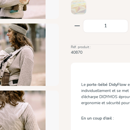
Zephyr
(Cette option n'est pas disponib
Quantité de produit
Réf. produit :
40870
Le
porte-bébé DidyFlow
e
individuellement et se met 
d’écharpe DIDYMOS éprouvés
ergonomie et sécurité pour 
En un coup d’œil :