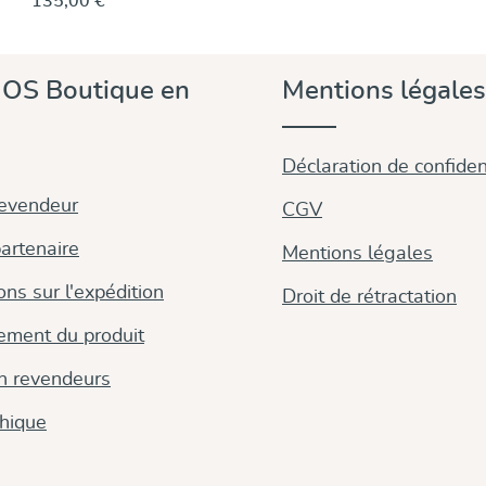
135,00 €
portage à porter tous les jours.
Découvrir & acheter
OS Boutique en
Mentions légales
Déclaration de confident
revendeur
CGV
artenaire
Mentions légales
ons sur l'expédition
Droit de rétractation
ement du produit
on revendeurs
thique