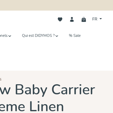
Vous avez 0 articles dans votre li
FR
onels
Qui est DIDYMOS ?
% Sale
s
es
w Baby Carrier
reme Linen