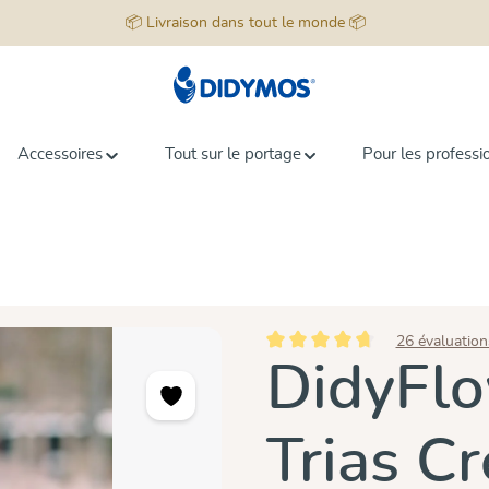
📦 Livraison dans tout le monde 📦
Accessoires
Tout sur le portage
Pour les professi
26 évaluation
Note moyenne de 4.8 sur 5 étoil
DidyFlo
Trias C