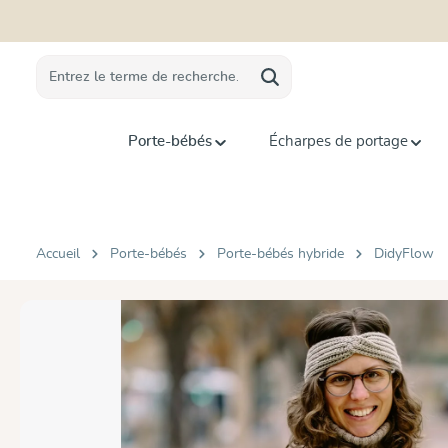
recherche
Passer à la navigation principale
Porte-bébés
Écharpes de portage
Accueil
Porte-bébés
Porte-bébés hybride
DidyFlow
Ignorer la galerie d'images