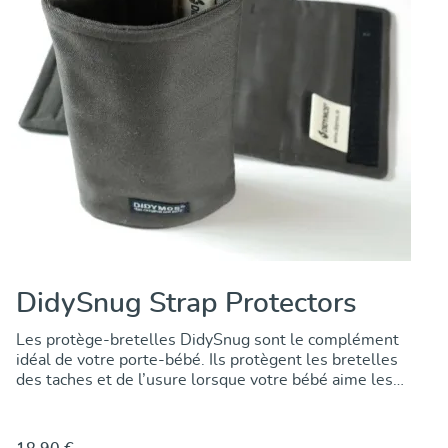
DidySnug Strap Protectors
Les protège-bretelles DidySnug sont le complément
idéal de votre porte-bébé. Ils protègent les bretelles
des taches et de l’usure lorsque votre bébé aime les
mordiller ou les sucer. Confectionnés en tissu de
sling 100 % coton de haute qualité, ils sont doux au
toucher et très résistants. Grâce à la fermeture