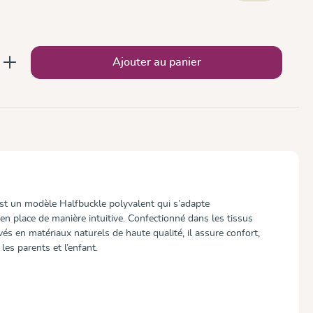
le pour le moment.)
 : Entrez la quantité souhaitée ou utilise
Ajouter au panier
st un modèle Halfbuckle polyvalent qui s’adapte
en place de manière intuitive. Confectionné dans les tissus
 en matériaux naturels de haute qualité, il assure confort,
les parents et l’enfant.