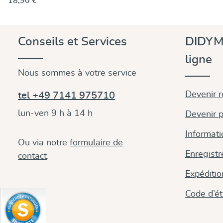
18,90 €
pratique à scratch, ils s’attachent et se retirent
facilement – pour plus d’hygiène et moins de lavages
de votre porte-bébé. Les protège-bretelles sont
disponibles en plusieurs coloris unis, faciles à assortir
Conseils et Services
DIDYM
avec tout porte-bébé. Dimensions :Longueur : 16
cmLargeur (fermé) : 10 cm
ligne
Nous sommes à votre service
Devenir 
tel +49 7141 975710
lun-ven 9 h à 14 h
Devenir p
Informati
Ou via notre
formulaire de
Enregistr
contact
.
Expéditi
Code d’é