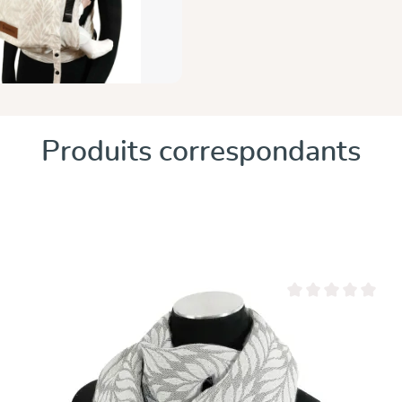
Produits correspondants
 5 étoiles
Note moyenne de 0 s