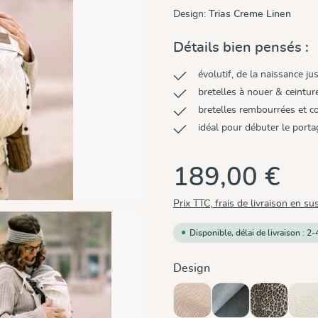
Design:
Trias Creme Linen
Détails bien pensés :
évolutif, de la naissance ju
bretelles à nouer & ceintur
bretelles rembourrées et c
idéal pour débuter le porta
189,00 €
Prix TTC, frais de livraison en su
Disponible, délai de livraison : 2-
Sélectionnez
Design
Cinnamon
Doubleface Anthrac
Leo
Le
(Ce