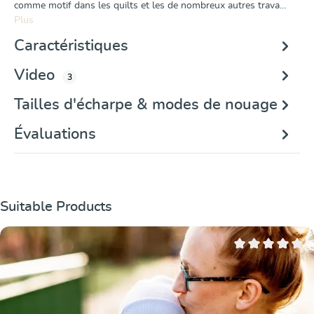
comme motif dans les quilts et les de nombreux autres trava…
Plus
Caractéristiques
Video
3
Tailles d'écharpe & modes de nouage
Évaluations
Ignorer la galerie de produits
Suitable Products
Note moyenne de 0