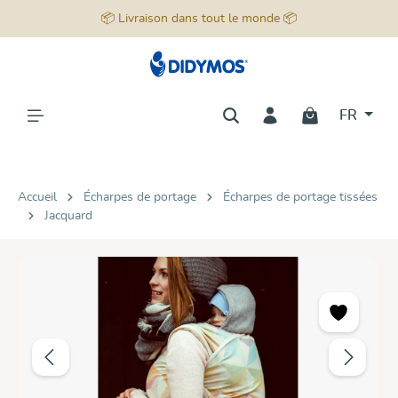
📦 Livraison dans tout le monde 📦
tenu principal
FR
Accueil
Écharpes de portage
Écharpes de portage tissées
Jacquard
Ignorer la galerie d'images