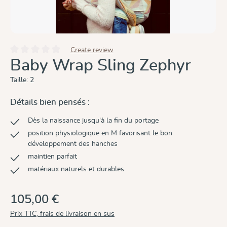
Create review
Note moyenne de 0 sur 5 étoiles
Baby Wrap Sling Zephyr
Taille:
2
Détails bien pensés :
Dès la naissance jusqu'à la fin du portage
position physiologique en M favorisant le bon
développement des hanches
maintien parfait
matériaux naturels et durables
105,00 €
Prix TTC, frais de livraison en sus