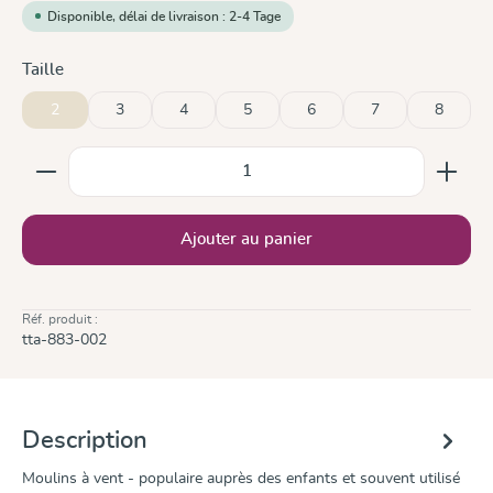
Disponible, délai de livraison : 2-4 Tage
Sélectionnez
Taille
2
3
4
5
6
7
8
Quantité de produit : Entrez la quantité souhaitée ou
Ajouter au panier
Réf. produit :
tta-883-002
Description
Moulins à vent - populaire auprès des enfants et souvent utilisé