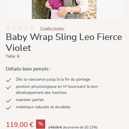
Create review
Note moyenne de 0 sur 5 étoiles
Baby Wrap Sling Leo Fierce
Violet
Taille:
6
Détails bien pensés :
Dès la naissance jusqu'à la fin du portage
position physiologique en M favorisant le bon
développement des hanches
maintien parfait
matériaux naturels et durables
%
119,00 €
149,00 €
(économie de 20.13%)