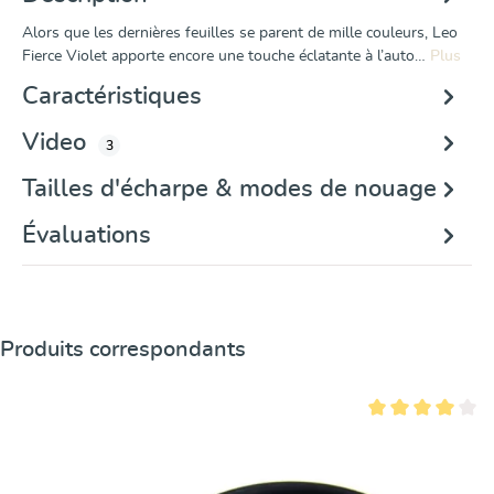
Alors que les dernières feuilles se parent de mille couleurs, Leo
Fierce Violet apporte encore une touche éclatante à l’auto…
Plus
Caractéristiques
Video
3
Tailles d'écharpe & modes de nouage
Évaluations
Ignorer la galerie de produits
Produits correspondants
Note moyenne de 4