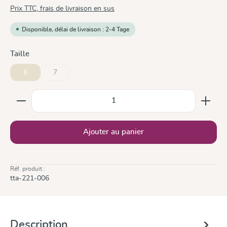
Prix TTC, frais de livraison en sus
Disponible, délai de livraison : 2-4 Tage
Sélectionnez
Taille
6
7
(Cette option n'est pas disponible pour le moment.)
Quantité de produit : Entrez la quantité souhaitée ou
Ajouter au panier
Réf. produit :
tta-221-006
Description