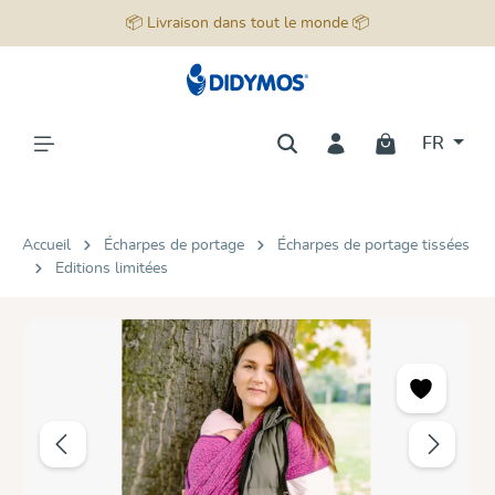
📦 Livraison dans tout le monde 📦
tenu principal
FR
Accueil
Écharpes de portage
Écharpes de portage tissées
Editions limitées
Ignorer la galerie d'images