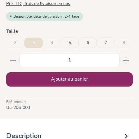
Prix TTC, frais de livraison en sus
Disponible, délai de livraison : 2-4 Tage
Sélectionnez
Taille
2
3
4
5
6
7
8
(Cette option n'est pas disponible pour le moment.)
(Cette option n'est pas disponible pour le moment.)
(Cette op
Quantité de produit : Entrez la quantité souhaitée ou
Ajouter au panier
Réf. produit :
tta-206-003
Description