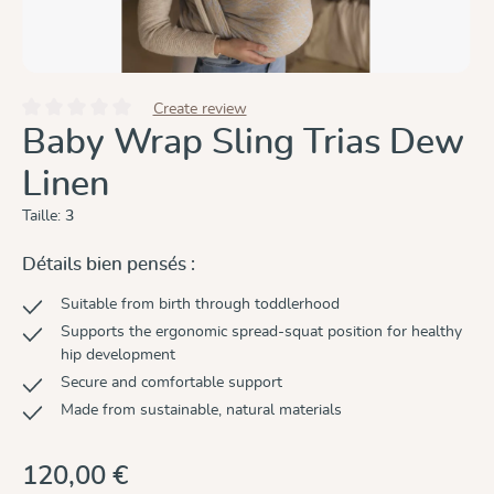
Create review
Note moyenne de 0 sur 5 étoiles
Baby Wrap Sling Trias Dew
Linen
Taille:
3
Détails bien pensés :
Suitable from birth through toddlerhood
Supports the ergonomic spread-squat position for healthy
hip development
Secure and comfortable support
Made from sustainable, natural materials
120,00 €