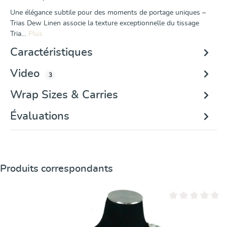
Une élégance subtile pour des moments de portage uniques –
Trias Dew Linen associe la texture exceptionnelle du tissage
Tria…
Plus
Caractéristiques
Video
3
Wrap Sizes & Carries
Évaluations
Ignorer la galerie de produits
Produits correspondants
Note moyenne de 0