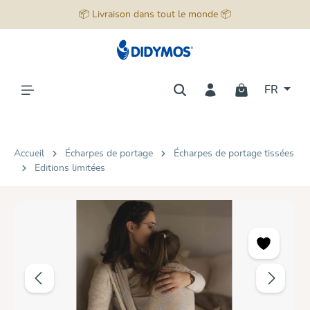
📦 Livraison dans tout le monde 📦
tenu principal
FR
Accueil
Écharpes de portage
Écharpes de portage tissées
Editions limitées
Ignorer la galerie d'images